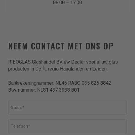
08.00 – 17.00
Upload
Sleep bestanden hierheen of
NEEM CONTACT MET ONS OP
Selecteer bestanden
RIBOGLAS Glashandel BV, uw Dealer voor al uw glas
producten in Delft, regio Haaglanden en Leiden.
Toegestane bestandstypen: pdf, jpg, png, docx,
doc, jpeg, Max. bestandsgrootte: 32 MB, Max.
Bankrekeningnummer: NL45 RABO 035 826 8842
aantal bestanden: 10.
Btw-nummer: NL81 437 3938 B01
Naam
Ik ga akkoord met het Privacy beleid.
Telefoonnummer
Hierbij geef ik toestemming om mij een e-mail te sturen met