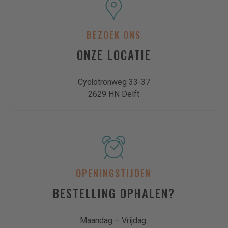
Kies uw product/dienst
BEZOEK ONS
Kies uw product(en)
ONZE LOCATIE
Cyclotronweg 33-37
Meer toevoegen
2629 HN Delft
Kies uw dienst(en)
Meer toevoegen
OPENINGSTIJDEN
Omschrijving en/of stel uw vraag
BESTELLING OPHALEN?
Maandag – Vrijdag: