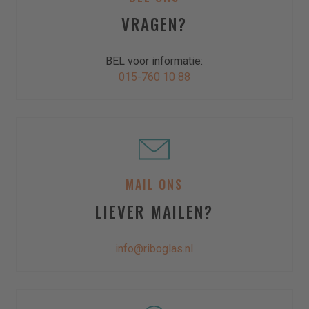
VRAGEN?
Telefoon
BEL voor informatie:
015-760 10 88
E-mailadres
Levering
Ophalen
Plaatsen
MAIL ONS
Bezorgen
LIEVER MAILEN?
Aanvullende informatie
info@riboglas.nl
Verdieping?
Lift aanwezig?