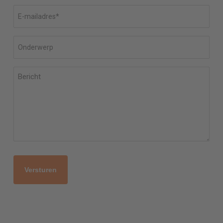
een vrijblijvende offerte.
E-
mailadres
CAPTCHA
Onderwerp
Bericht