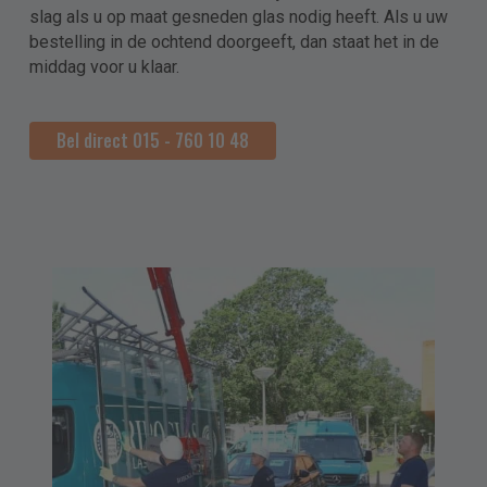
slag als u op maat gesneden glas nodig heeft. Als u uw
bestelling in de ochtend doorgeeft, dan staat het in de
Telefoon
middag voor u klaar.
E-mailadres
Bel direct 015 - 760 10 48
Levering
Ophalen
Plaatsen
Bezorgen
Aanvullende informatie
Verdieping?
Lift aanwezig?