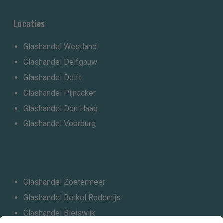
Locaties
Glashandel Westland
Glashandel Delfgauw
Glashandel Delft
Glashandel Pijnacker
Glashandel Den Haag
Glashandel Voorburg
Glashandel Zoetermeer
Glashandel Berkel Rodenrijs
Glashandel Bleiswijk