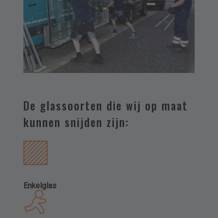
Kies uw product/dienst
Kies uw product(en)
Meer toevoegen
De glassoorten die wij op maat
Kies uw dienst(en)
kunnen snijden zijn:
Meer toevoegen
Omschrijving en/of stel uw vraag
Enkelglas