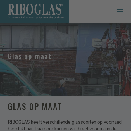
Skip
Menu
to
main
Een offerte snel & gemakkelijk op maat
content
VRAAG EEN VRIJBLIJVENDE OFFERTE
AAN
Persoonlijke informatie
Glas op maat
Voor- en achternaam
Adres
Postcode
GLAS OP MAAT
RIBOGLAS heeft verschillende glassoorten op voorraad
Woonplaats
beschikbaar. Daardoor kunnen wij direct voor u aan de