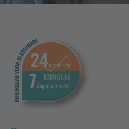
 toevoegen
 vraag
nden hierheen of
er bestanden
f, jpg, png, docx, doc, jpeg,