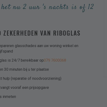
Max. bestandsgrootte: 32 MB
 het nu 2 uur 's nachts is of 12
beleid.
0 ZEKERHEDEN VAN RIBOGLAS
-mail te sturen met een vrijblijvende offerte.
repareren glasschades aan uw woning winkel en
ijfspand
glas is 24/7 bereikbaar op
079 7600068
n 30 minuten bij u ter plaatse
ct hulp (reparatie of noodvoorziening)
tvangt vooraf een prijsopgave
is inmeten