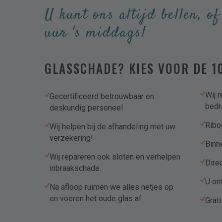
U kunt ons altijd bellen, of
Lift aanwezig?
uur 's middags!
Ik ga akkoord met het Privacy 
GLASSCHADE? KIES VOOR DE 1
Hierbij geef ik toestemming om mij een e
Wij 
Gecertificeerd betrouwbaar en
CAPTCHA
bedr
deskundig personeel
Ribo
Wij helpen bij de afhandeling met uw
verzekering!
Binne
Wij repareren ook sloten en verhelpen
Dire
inbraakschade.
U on
Na afloop ruimen we alles netjes op
en voeren het oude glas af
Grat