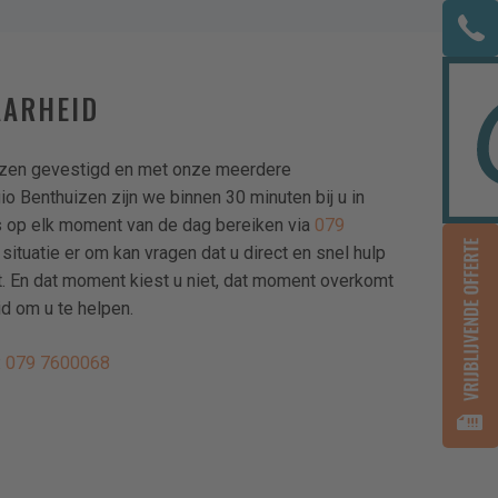
AARHEID
uizen gevestigd en met onze meerdere
o Benthuizen zijn we binnen 30 minuten bij u in
 is op elk moment van de dag bereiken via
079
 situatie er om kan vragen dat u direct en snel hulp
t. En dat moment kiest u niet, dat moment overkomt
id om u te helpen.
:
079 7600068