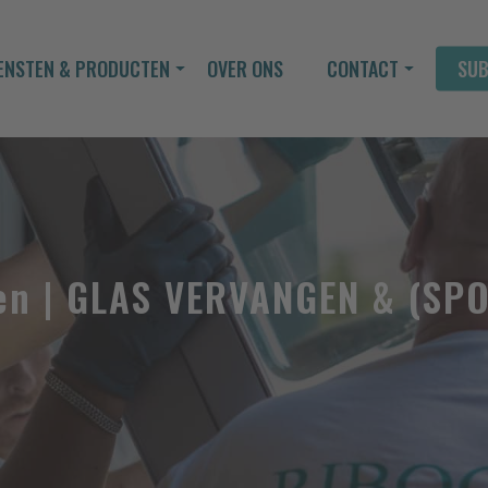
ENSTEN & PRODUCTEN
OVER ONS
CONTACT
SUB
elijk op maat
JBLIJVENDE OFFERTE AAN
Kies uw product/dienst
n | GLAS VERVANGEN & (SPO
Kies uw product(en)
Meer
Kies uw dienst(en)