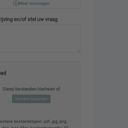
Meer toevoegen
jving en/of stel uw vraag
oad
Sleep bestanden hierheen of
Selecteer bestanden
estane bestandstypen: pdf, jpg, png,
, doc, jpeg, Max. bestandsgrootte: 32