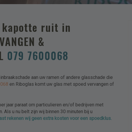
Meer
Omschrijving en/of stel uw
kapotte ruit in
RVANGEN &
EL
079 7600068
Upload
, inbraakschade aan uw ramen of andere glasschade die
0068
en Riboglas komt uw glas met spoed vervangen of
Sleep besta
Selecte
er jaar paraat om particulieren en/of bedrijven met
 Als u nu belt zijn wij binnen 30 minuten bij u
ast rekenen wij geen extra kosten voor een spoedklus.
Toegestane bestandstypen: pd