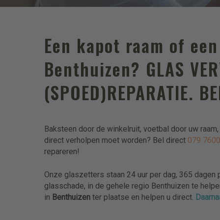
Woonplaats
Een kapot raam of een 
Telefoon
Benthuizen? GLAS VE
(SPOED)REPARATIE. B
E-mailadres
Baksteen door de winkelruit, voetbal door uw raam
Levering
direct verholpen moet worden? Bel direct
079 760
Ophalen
repareren!
Plaatsen
Bezorgen
Onze glaszetters staan 24 uur per dag, 365 dagen p
glasschade, in de gehele regio Benthuizen te helpen.
Aanvullende informatie
in
Benthuizen
ter plaatse en helpen u direct.
Daarna
Verdieping?