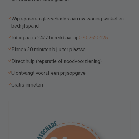
Wij repareren glasschades aan uw woning winkel en
Upload
bedrijfspand
Riboglas is 24/7 bereikbaar op
070 7620125
Sleep bestanden hierheen of
Binnen 30 minuten bij u ter plaatse
Selecteer bestanden
Direct hulp (reparatie of noodvoorziening)
U ontvangt vooraf een prijsopgave
Toegestane bestandstypen: pdf, jpg, png, docx,
doc, jpeg, Max. bestandsgrootte: 32 MB, Max.
Gratis inmeten
aantal bestanden: 10.
Ik ga akkoord met het Privacy beleid.
Hierbij geef ik toestemming om mij een e-mail te sturen met