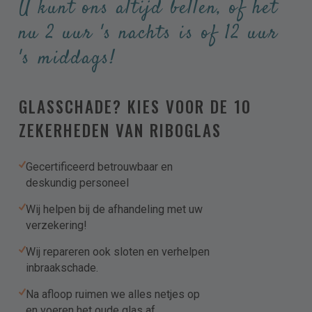
U kunt ons altijd bellen, of het
nu 2 uur 's nachts is of 12 uur
Kies uw product/dienst
's middags!
Kies uw product(en)
GLASSCHADE? KIES VOOR DE 10
Meer toevoegen
ZEKERHEDEN VAN RIBOGLAS
Kies uw dienst(en)
Gecertificeerd betrouwbaar en
deskundig personeel
Meer toevoegen
Wij helpen bij de afhandeling met uw
verzekering!
Omschrijving en/of stel uw vraag
Wij repareren ook sloten en verhelpen
inbraakschade.
Na afloop ruimen we alles netjes op
en voeren het oude glas af