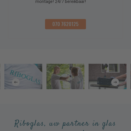
montage! 24/7 bereikbaar!
070 7620125
Riboglas, uw partner in glas