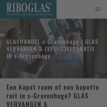
Skip
Menu
to
main
Een offerte snel & gemakkelijk op maat
content
VRAAG EEN VRIJBLIJVENDE OFFERTE
AAN
Persoonlijke informatie
GLASHANDEL s-Gravenhage | GLAS
Voor- en achternaam
VERVANGEN & (SPOED)REPARATIE
IN s-Gravenhage
Adres
Postcode
Een kapot raam of een kapotte
ruit in s-Gravenhage? GLAS
Woonplaats
VERVANGEN &