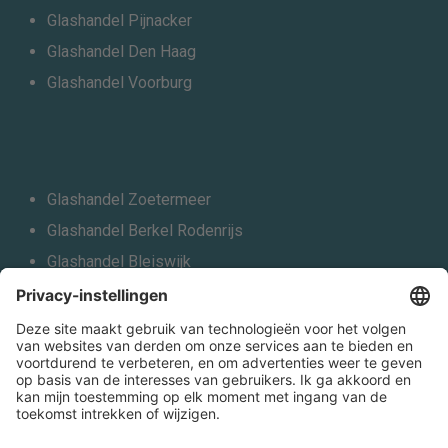
Glashandel Pijnacker
Glashandel Den Haag
Glashandel Voorburg
Glashandel Zoetermeer
Glashandel Berkel Rodenrijs
Glashandel Bleiswijk
Glashandel Schiedam
Glashandel Vlaardingen
Glashandel Leiden
Alle locaties