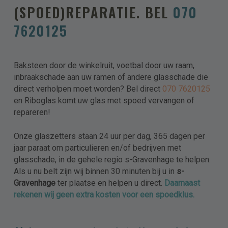
(SPOED)REPARATIE. BEL
070
Telefoon
7620125
E-mailadres
Baksteen door de winkelruit, voetbal door uw raam,
inbraakschade aan uw ramen of andere glasschade die
direct verholpen moet worden? Bel direct
070 7620125
en Riboglas komt uw glas met spoed vervangen of
Levering
repareren!
Ophalen
Plaatsen
Onze glaszetters staan 24 uur per dag, 365 dagen per
Bezorgen
jaar paraat om particulieren en/of bedrijven met
glasschade, in de gehele regio s-Gravenhage te helpen.
Aanvullende informatie
Als u nu belt zijn wij binnen 30 minuten bij u in
s-
Gravenhage
ter plaatse en helpen u direct.
Daarnaast
Verdieping?
rekenen wij geen extra kosten voor een spoedklus.
Lift aanwezig?