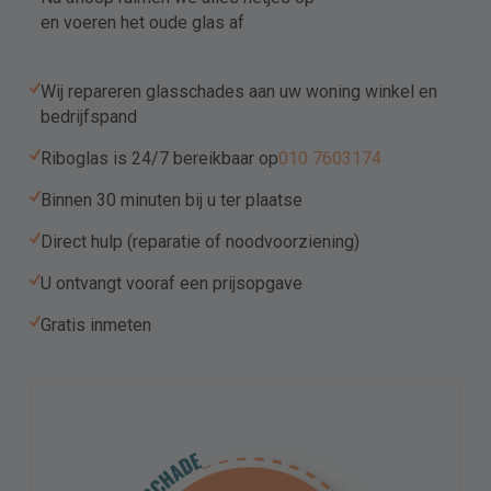
en voeren het oude glas af
Upload
Wij repareren glasschades aan uw woning winkel en
bedrijfspand
Sleep bestanden hierheen of
Riboglas is 24/7 bereikbaar op
010 7603174
Selecteer bestanden
Binnen 30 minuten bij u ter plaatse
Direct hulp (reparatie of noodvoorziening)
Toegestane bestandstypen: pdf, jpg, png, docx,
U ontvangt vooraf een prijsopgave
doc, jpeg, Max. bestandsgrootte: 32 MB, Max.
aantal bestanden: 10.
Gratis inmeten
Ik ga akkoord met het Privacy beleid.
Hierbij geef ik toestemming om mij een e-mail te sturen met