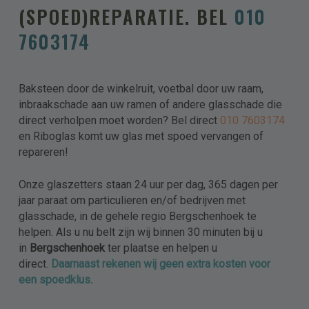
(SPOED)REPARATIE. BEL
010
Telefoon
7603174
E-mailadres
Baksteen door de winkelruit, voetbal door uw raam,
inbraakschade aan uw ramen of andere glasschade die
direct verholpen moet worden? Bel direct
010 7603174
en Riboglas komt uw glas met spoed vervangen of
Levering
repareren!
Ophalen
Plaatsen
Onze glaszetters staan 24 uur per dag, 365 dagen per
Bezorgen
jaar paraat om particulieren en/of bedrijven met
glasschade, in de gehele regio Bergschenhoek te
Aanvullende informatie
helpen. Als u nu belt zijn wij binnen 30 minuten bij u
in
Bergschenhoek
ter plaatse en helpen u
Verdieping?
direct.
Daarnaast rekenen wij geen extra kosten voor
een spoedklus.
Lift aanwezig?