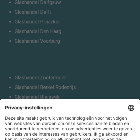
Glashandel Delfgauw
Glashandel Delft
Glashandel Pijnacker
Glashandel Den Haag
Glashandel Voorburg
Glashandel Zoetermeer
Glashandel Berkel Rodenrijs
Glashandel Bleiswijk
Glashandel Schiedam
Glashandel Vlaardingen
Glashandel Leiden
Alle locaties