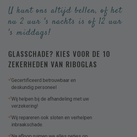
U kunt ons altijd bellen, of het
Kies uw product/dienst
nu 2 uur 's nachts is of 12 uur
Kies uw product(en)
's middags!
Meer toevoegen
GLASSCHADE? KIES VOOR DE 10
ZEKERHEDEN VAN RIBOGLAS
Kies uw dienst(en)
Gecertificeerd betrouwbaar en
Meer toevoegen
deskundig personeel
Wij helpen bij de afhandeling met uw
Omschrijving en/of stel uw vraag
verzekering!
Wij repareren ook sloten en verhelpen
inbraakschade.
Na afloop ruimen we alles netjes op