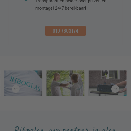
Transparant en helder over prijzen en
montage! 24/7 bereikbaar!
010 7603174
Riboglas, uw partner in glas