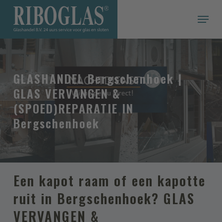
Skip
Menu
to
main
Een offerte snel & gemakkelijk op maat
content
VRAAG EEN VRIJBLIJVENDE OFFERTE
AAN
Persoonlijke informatie
GLASHANDEL Bergschenhoek |
GLAS VERVANGEN &
Voor- en achternaam
(SPOED)REPARATIE IN
Bergschenhoek
Adres
Postcode
Een kapot raam of een kapotte
ruit in Bergschenhoek? GLAS
Woonplaats
VERVANGEN &