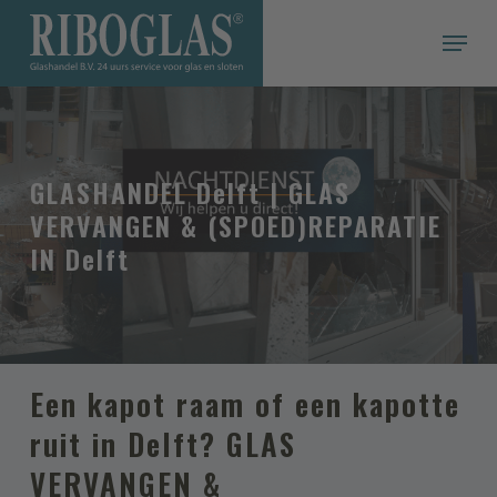
Skip
Menu
to
main
Een offerte snel & gemakkelijk op maat
content
VRAAG EEN VRIJBLIJVENDE OFFERTE
AAN
Persoonlijke informatie
GLASHANDEL Delft | GLAS
Voor- en achternaam
VERVANGEN & (SPOED)REPARATIE
IN Delft
Adres
Postcode
Een kapot raam of een kapotte
ruit in Delft? GLAS
Woonplaats
VERVANGEN &