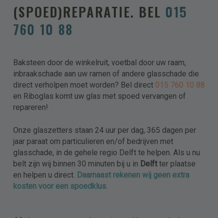
(SPOED)REPARATIE. BEL
015
Telefoon
760 10 88
E-mailadres
Baksteen door de winkelruit, voetbal door uw raam,
inbraakschade aan uw ramen of andere glasschade die
direct verholpen moet worden? Bel direct
015 760 10 88
en Riboglas komt uw glas met spoed vervangen of
Levering
repareren!
Ophalen
Plaatsen
Onze glaszetters staan 24 uur per dag, 365 dagen per
Bezorgen
jaar paraat om particulieren en/of bedrijven met
glasschade, in de gehele regio Delft te helpen. Als u nu
Aanvullende informatie
belt zijn wij binnen 30 minuten bij u in
Delft
ter plaatse
en helpen u direct.
Daarnaast rekenen wij geen extra
Verdieping?
kosten voor een spoedklus.
Lift aanwezig?