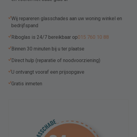
Wij repareren glasschades aan uw woning winkel en
Upload
bedrijfspand
Riboglas is 24/7 bereikbaar op
015 760 10 88
Sleep bestanden hierheen of
Binnen 30 minuten bij u ter plaatse
Selecteer bestanden
Direct hulp (reparatie of noodvoorziening)
U ontvangt vooraf een prijsopgave
Toegestane bestandstypen: pdf, jpg, png, docx,
doc, jpeg, Max. bestandsgrootte: 32 MB, Max.
Gratis inmeten
aantal bestanden: 10.
Ik ga akkoord met het Privacy beleid.
Hierbij geef ik toestemming om mij een e-mail te sturen met