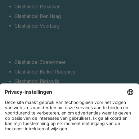
Glashandel Pijnacker
Glashandel Den Haag
Glashandel Voorburg
Glashandel Zoetermeer
Glashandel Berkel Rodenrijs
Glashandel Bleiswijk
Glashandel Schiedam
Glashandel Vlaardingen
Glashandel Leiden
Alle locaties