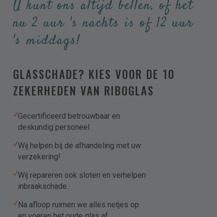
U kunt ons altijd bellen, of het
nu 2 uur 's nachts is of 12 uur
Kies uw product/dienst
's middags!
Kies uw product(en)
GLASSCHADE? KIES VOOR DE 10
Meer toevoegen
ZEKERHEDEN VAN RIBOGLAS
Kies uw dienst(en)
Gecertificeerd betrouwbaar en
deskundig personeel
Meer toevoegen
Wij helpen bij de afhandeling met uw
verzekering!
Omschrijving en/of stel uw vraag
Wij repareren ook sloten en verhelpen
inbraakschade.
Na afloop ruimen we alles netjes op
en voeren het oude glas af