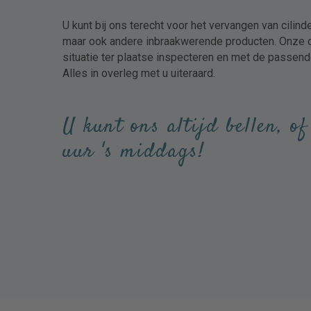
U kunt bij ons terecht voor het vervangen van cilin
Lift aanwezig?
maar ook andere inbraakwerende producten. Onze c
situatie ter plaatse inspecteren en met de passen
Alles in overleg met u uiteraard.
Ik ga akkoord met het Privacy 
Hierbij geef ik toestemming om mij een e
U kunt ons altijd bellen, of
uur 's middags!
CAPTCHA