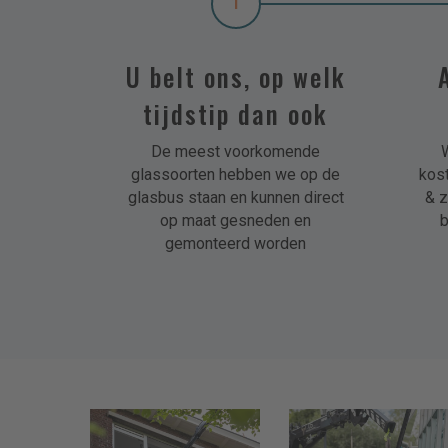
1
U belt ons, op welk
tijdstip dan ook
De meest voorkomende
glassoorten hebben we op de
kos
glasbus staan en kunnen direct
& z
op maat gesneden en
b
gemonteerd worden
riboglas-
riboglas-
delft-
delft-