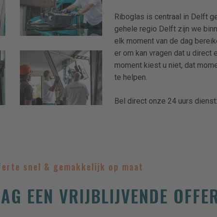
den-
Riboglas is centraal in Delft
haag-
gehele regio Delft zijn we bin
delfgauw-
elk moment van de dag bereik
pijnacker-
zoetermeer-
er om kan vragen dat u direct 
riboglas-
schiedam-
moment kiest u niet, dat mome
delft-
voorburg-
te helpen.
den-
westland-
haag-
9
delfgauw-
Bel direct onze 24 uurs dienst
pijnacker-
zoetermeer-
schiedam-
voorburg-
westland-
ferte snel & gemakkelijk op maat
4
AG EEN VRIJBLIJVENDE OFFE