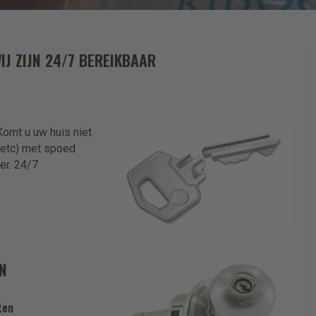
Meer
Omschrijving en/of stel uw
J ZIJN 24/7 BEREIKBAAR
Komt u uw huis niet
r etc) met spoed
er. 24/7
Upload
Sleep besta
Selecte
EN
Toegestane bestandstypen: pd
ten