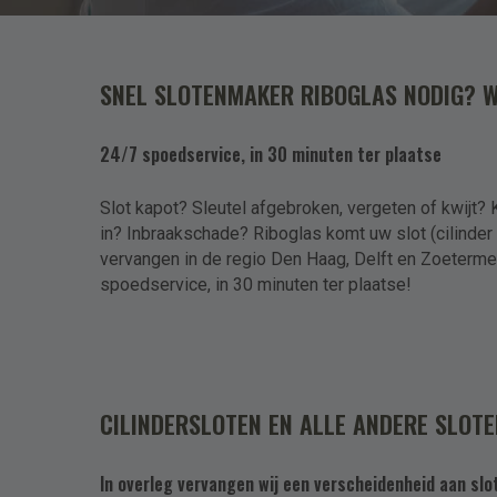
Woonplaats
SNEL SLOTENMAKER RIBOGLAS NODIG? WI
Telefoon
24/7 spoedservice, in 30 minuten ter plaatse
Slot kapot? Sleutel afgebroken, vergeten of kwijt? 
E-mailadres
in? Inbraakschade? Riboglas komt uw slot (cilinde
vervangen in de regio Den Haag, Delft en Zoeterme
spoedservice, in 30 minuten ter plaatse!
Levering
Ophalen
Plaatsen
Bezorgen
CILINDERSLOTEN EN ALLE ANDERE SLOT
Aanvullende informatie
Verdieping?
In overleg vervangen wij een verscheidenheid aan slo