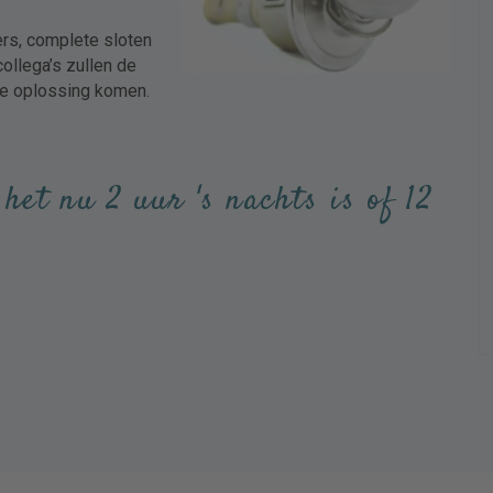
Max. bestandsgrootte: 32 MB
ders, complete sloten
ollega’s zullen de
de oplossing komen.
beleid.
-mail te sturen met een vrijblijvende offerte.
 het nu 2 uur 's nachts is of 12