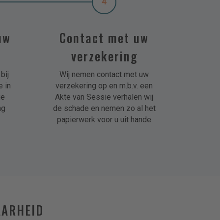
4
uw
Contact met uw
verzekering
bij
Wij nemen contact met uw
 in
verzekering op en m.b.v. een
ge
Akte van Sessie verhalen wij
ng
de schade en nemen zo al het
papierwerk voor u uit hande
AARHEID