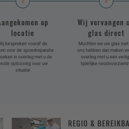
2
3
Aangekomen op
Wij vervangen 
locatie
glas direct
Wij bespreken vooraf de
Mochten we uw glas niet 
ten voor de spoedreparatie
ons hebben dan maken we
oeken in overleg met u de
overleg met u een veili
este oplossing voor uw
tijdelijke noodvoorzieni
situatie
REGIO & BEREIKB
riboglas-
delft-