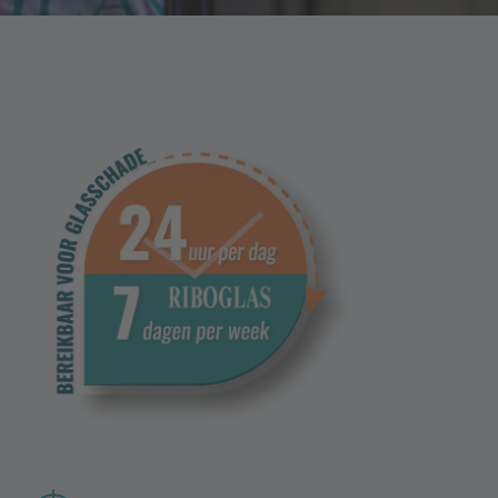
 toevoegen
 vraag
nden hierheen of
er bestanden
f, jpg, png, docx, doc, jpeg,