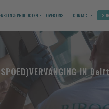
ENSTEN & PRODUCTEN
OVER ONS
CONTACT
SUB
elijk op maat
JBLIJVENDE OFFERTE AAN
Kies uw product/dienst
Kies uw product(en)
(SPOED)VERVANGING IN Delf
Meer
Kies uw dienst(en)