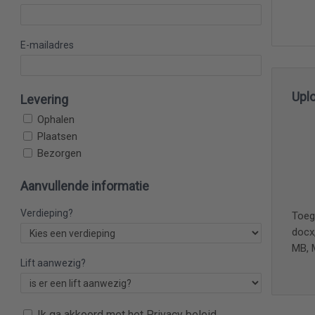
E-mailadres
Upl
Levering
Ophalen
Plaatsen
Bezorgen
Aanvullende informatie
Verdieping?
Toeg
docx
MB, 
Lift aanwezig?
Ik ga akkoord met het Privacy beleid.